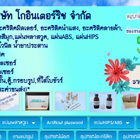
อินเตอร์ริช จำกัด
คทั่วไป, อะคริลิคมิลเลอร์, อะคริลิคนำแ
ร, อะคริลิคสีมุก,แผ่นพลาสวูด, แ
ัง,ฝ้า,พื้น,ระแนงไวนิล น้
ปิด บานพับอะคริลิค 
แบบ ด้วยเครื่องเลเซอ
าร์คกิ้งด้วยเครื่องเล
,กล่อง,ชั้น,ตู้,กรอบรูป,ที่ใส่โบชั
ระค่าขนส่ง)*
แผ่นพลาสวูด
Artificial plaswood
แผ่นHIPS/ABS
)
งานแปรรูป
อุปกรณ์น๊อต
อุปกรณ์อะคริลิค
อุปกรณ์อ