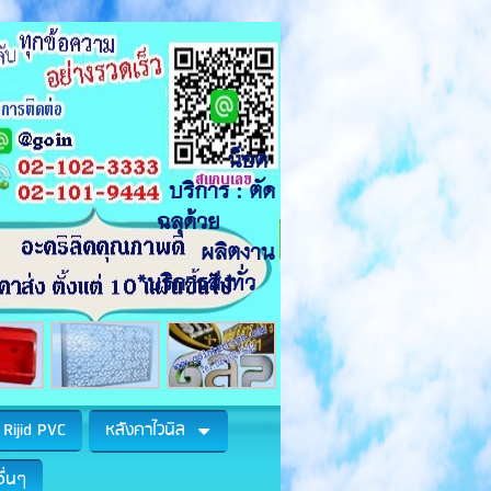
สง, อะคริลิคลายผ้า,
ผ่นABS, แผ่นHIPS
ำยาประสาน น็อต
บริการ : ตัด
ร์ ฉลุด้วย
เซอร์ ผลิตงาน
วร์ *บริการส่งทั่ว
Rijid PVC
หลังคาไวนิล
ื่นๆ