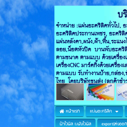
บริษัท โก
จำหน่าย :แผ่นอะคริลิ
อะคริลิคประกานเพช
แผ่นหลังคา,ผน
ลอย,น็อตหัว
ตามขนาด ตาม
เครื่องCNC ม
ตามแบบ รับทำงานป้าย
ไทย โดยบริษัทขนส่ง (ลูกค้าชำ
หน้าแรก
แผ่นอะคริลิค
ฝ้าไวนิล ผนังไวนิล
export(ส่งออก