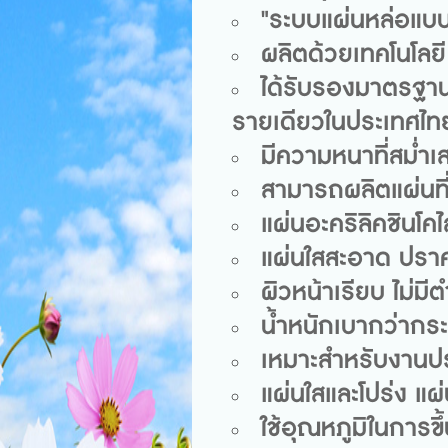
"ระบบแผ่นหล่อแบบต
ผลิตด้วยเทคโนโลยี
ได้รับรองมาตรฐาน
รายเดียวในประเทศไท
มีความหนาที่สม่ำ
สามารถผลิตแผ่นที่
แผ่นอะคริลิคชินโค
แผ่นใสสะอาด ปรา
ผิวหน้าเรียบ ไม่ม
น้ำหนักเบากว่าก
เหมาะสำหรับงานปร
แผ่นใสและโปร่ง แผ
ใช้อุณหภูมิในการข