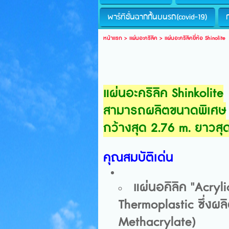
พาร์ทิชั่นฉากกั้นบนรถ(covid-19)
หน้าแรก
>
แผ่นอะคริลิค
>
แผ่นอะคริลิคยี่ห้อ Shinolite
แผ่นอะคริลิค Shinkolite
สามารถผลิตขนาดพิเศษ
กว้างสุด 2.76 m. ยาวสุ
คุณสมบัติเด่น
แผ่นอคิลิค "Acryl
Thermoplastic ซึ่ง
Methacrylate)