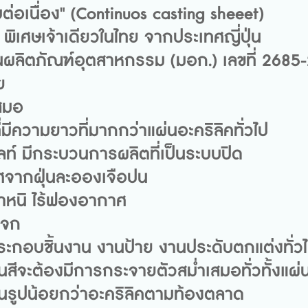
่อเนื่อง" (Continuos casting sheeet)
 พิเศษเจ้าเดียวในไทย จากประเทศญี่ปุ่น
ผลิตภัณฑ์อุตสาหกรรม (มอก.) เลขที่ 2685
ย
เสมอ
มีความยาวที่มากกว่าแผ่นอะคริลิคทั่วไป
ไลท์ มีกระบวนการผลิตที่เป็นระบบปิด
ศจากฝุ่นละอองเจือปน
ีตำหนิ ไร้ฟองอากาศ
ระจก
ะกอบชิ้นงาน งานป้าย งานประดับตกแต่งทั่ว
่นสีจะต้องมีการกระจายตัวสม่ำเสมอทั่วทั้งแผ
ึ้นรูปน้อยกว่าอะคริลิคตามท้องตลาด