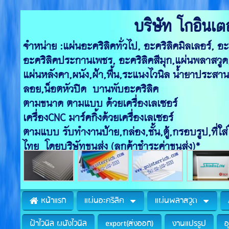
บริษัท โกอินเตอ
จำหน่าย :แผ่นอะคริลิคทั่วไป, อะคร
อะคริลิคประกานเพชร, อะคริลิค
แผ่นหลังคา,ผนัง,ฝ้า,พื
ลอย,น็อตหัวปิด บา
ตามขนาด ตามแบบ ด้ว
เครื่องCNC มาร์คกิ้
ตามแบบ รับทำงานป้าย,กล่อง,ชั้น
ไทย โดยบริษัทขนส่ง (ลูกค้าชำระค่าขนส่ง)*
หน้าแรก
แผ่นอะคริลิค
แผ่นพลาสวูด
ฝ้าไวนิล ผนังไวนิล
export(ส่งออก)
งานแปรรูป
อ